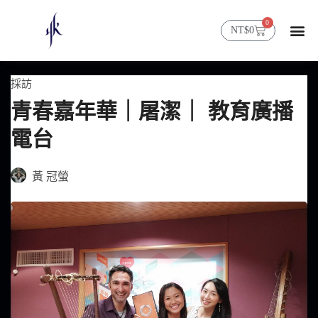
0
NT$
0
採訪
青春嘉年華｜屠潔｜ 教育廣播
電台
黃 冠螢