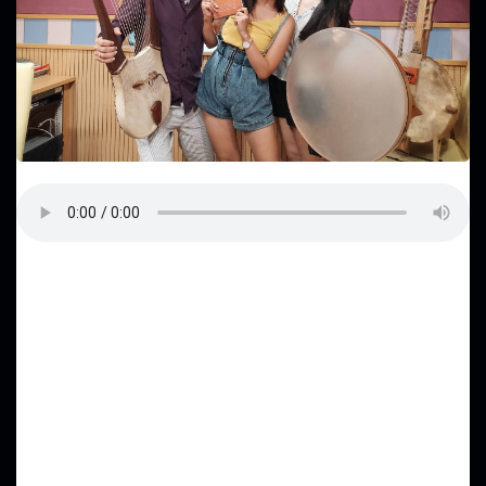
《青春嘉年華》
首播：2019/9/26 – 教育廣播電台
主持人：屠潔
我和冠螢是在活動中認識的
因為兩個人都是主持人，所以一拍即合！
不過因為彼此都很忙碌只能堪稱是『網友』