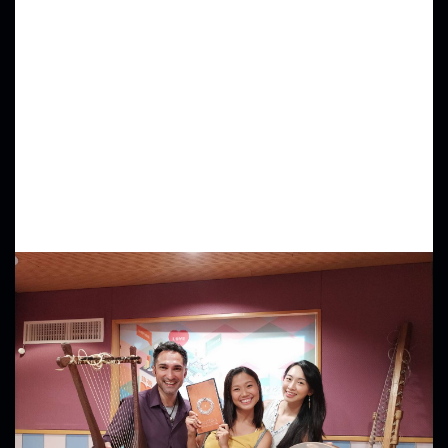
一直到這次他和Yerko組的樂團出了新專輯
《方舟Arcaron—雙月樂途首部曲：神話的崛起》小說
+專輯
我覺得這就是一個絕佳的機會了！
來碰面吧！來說故事吧！來用音樂交朋友吧！
不得不說這是非常舒服的一集
除了所有的襯樂我都是用他們專輯收錄的歌曲之外
他們還在現場彈奏讓你能真正認識這些樂器的聲音