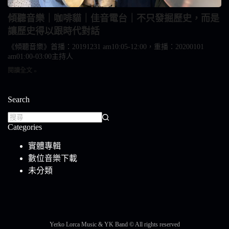
傾聽音樂｜咖啡貓｜佳音電台｜不只發掘歷史，而是
讓歷史得以跟時代對話
《傾聽音樂》首播：20191231 am10:05-12:00，重播：20200101
am01:00-03:00主持人
閱讀全文 »
Search
Categories
實體專輯
數位音樂下載
未分類
Yerko Lorca Music & YK Band © All rights reserved